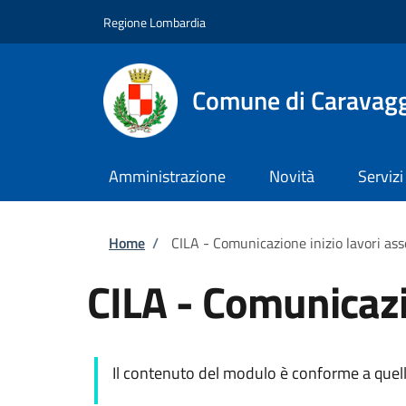
Salta al contenuto principale
Skip to footer content
Regione Lombardia
Comune di Caravag
Amministrazione
Novità
Servizi
Briciole di pane
Home
/
CILA - Comunicazione inizio lavori as
CILA - Comunicazi
Il contenuto del modulo è conforme a quel