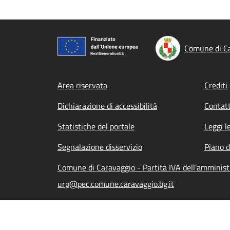
Comune di C
Footer menu
Area riservata
Crediti
Dichiarazione di accessibilità
Contatt
Statistiche del portale
Leggi l
Segnalazione disservizio
Piano d
Comune di Caravaggio - Partita IVA dell'amminis
urp@pec.comune.caravaggio.bg.it