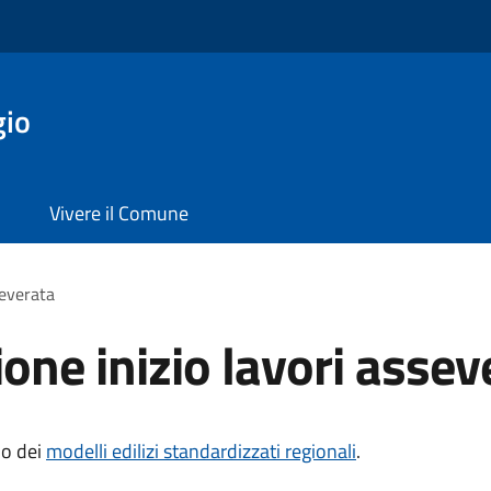
gio
Vivere il Comune
severata
one inizio lavori assev
lo dei
modelli edilizi standardizzati regionali
.