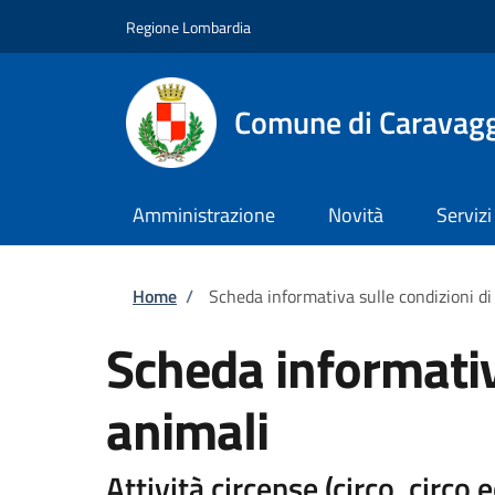
Salta al contenuto principale
Skip to footer content
Regione Lombardia
Comune di Caravag
Amministrazione
Novità
Servizi
Briciole di pane
Home
/
Scheda informativa sulle condizioni di
Scheda informativ
animali
Attività circense (circo, circo 