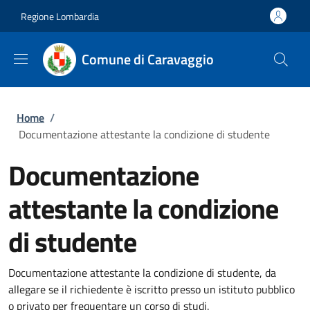
Salta al contenuto principale
Skip to footer content
Regione Lombardia
Comune di Caravaggio
Briciole di pane
Home
/
Documentazione attestante la condizione di studente
Documentazione
attestante la condizione
di studente
Documentazione attestante la condizione di studente, da
allegare se il richiedente è iscritto presso un istituto pubblico
o privato per frequentare un corso di studi.