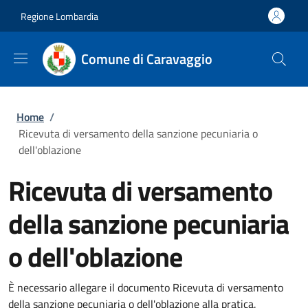
Salta al contenuto principale
Skip to footer content
Regione Lombardia
Comune di Caravaggio
Briciole di pane
Home
/
Ricevuta di versamento della sanzione pecuniaria o
dell'oblazione
Ricevuta di versamento
della sanzione pecuniaria
o dell'oblazione
È necessario allegare il documento Ricevuta di versamento
della sanzione pecuniaria o dell'oblazione alla pratica.