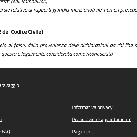
iritti reali immobiliari;
sie relative ai rapporti giuridici menzionati nei numeri precede
2 del Codice Civile)
la di falso, della provenienza delle dichiarazioni da chi l'ha so
e questa è legalmente considerata come riconosciuta."
aravaggio
Informativa privacy
i
Prenotazione appuntamento
e FAQ
Pagamenti