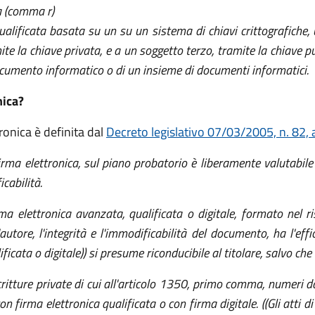
ma (comma r)
qualificata basata su un su un sistema di chiavi crittografiche, 
mite la chiave privata, e a un soggetto terzo, tramite la chiave 
 documento informatico o di un insieme di documenti informatici.
nica?
ttronica è definita dal
Decreto legislativo 07/03/2005, n. 82, a
rma elettronica, sul piano probatorio è liberamente valutabile i
icabilità.
a elettronica avanzata, qualificata o digitale, formato nel risp
utore, l'integrità e l'immodificabilità del documento, ha l'effi
lificata o digitale)) si presume riconducibile al titolare, salvo ch
scritture private di cui all'articolo 1350, primo comma, numeri d
on firma elettronica qualificata o con firma digitale. ((Gli atti di