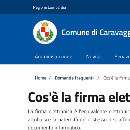
Salta al contenuto principale
Skip to footer content
Regione Lombardia
Comune di Caravag
Amministrazione
Novità
Servizi
Briciole di pane
Home
/
Domande frequenti
/
Cos'è la firma
Cos'è la firma ele
La firma elettronica è l'equivalente elettro
attribuisce la paternità dello stesso o si a
documento informatico.