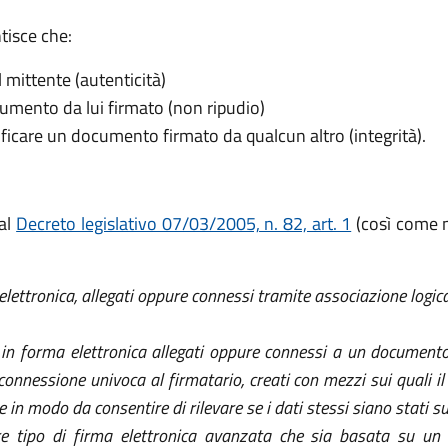
tisce che:
l mittente (autenticità)
umento da lui firmato (non ripudio)
ificare un documento firmato da qualcun altro (integrità).
dal
Decreto legislativo 07/03/2005, n. 82, art. 1
(così come 
elettronica, allegati oppure connessi tramite associazione logica 
i in forma elettronica allegati oppure connessi a un documento
onnessione univoca al firmatario, creati con mezzi sui quali il
isce in modo da consentire di rilevare se i dati stessi siano sta
re tipo di firma elettronica avanzata che sia basata su un 