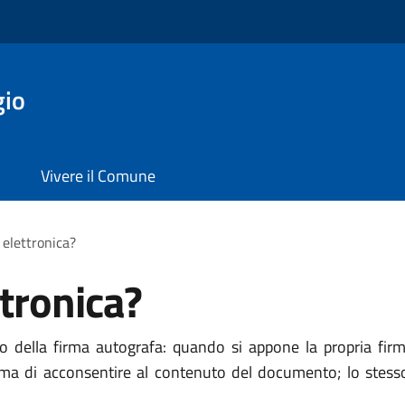
gio
Vivere il Comune
 elettronica?
ttronica?
nico della firma autografa: quando si appone la propria fi
fferma di acconsentire al contenuto del documento; lo stes