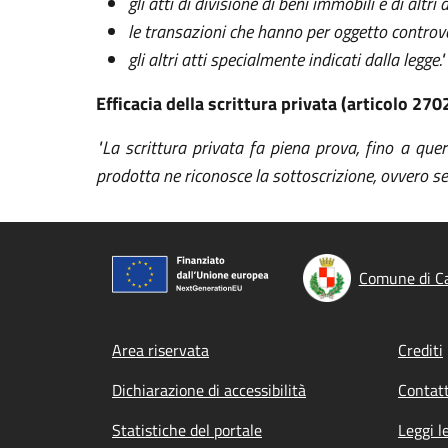
gli atti di divisione di beni immobili e di altri d
le transazioni che hanno per oggetto controver
gli altri atti specialmente indicati dalla legge."
Efficacia della scrittura privata (articolo 270
"La scrittura privata fa piena prova, fino a quere
prodotta ne riconosce la sottoscrizione, ovvero s
Comune di C
Footer menu
Area riservata
Crediti
Dichiarazione di accessibilità
Contatt
Statistiche del portale
Leggi l