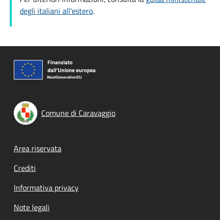
degli italiani all'estero
.
Comune di Caravaggio
Footer menu
Area riservata
Crediti
Informativa privacy
Note legali