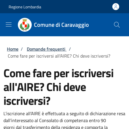
Salta al contenuto principale
Skip to footer content
Regione Lombardia
Comune di Caravaggio
Briciole di pane
Home
/
Domande frequenti
/
Come fare per iscriversi all'AIRE? Chi deve iscriversi?
Come fare per iscriversi
all'AIRE? Chi deve
iscriversi?
L’iscrizione all’AIRE è effettuata a seguito di dichiarazione resa
dall’interessato al
Consolato di competenza
entro
90
giorni
dal
trasferimento della residenza
e comporta la