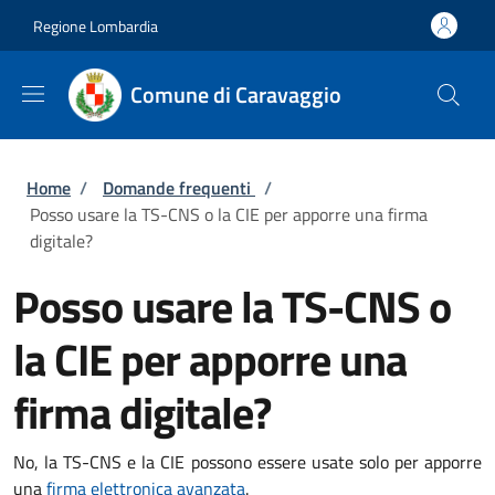
Salta al contenuto principale
Skip to footer content
Regione Lombardia
Comune di Caravaggio
Briciole di pane
Home
/
Domande frequenti
/
Posso usare la TS-CNS o la CIE per apporre una firma
digitale?
Posso usare la TS-CNS o
la CIE per apporre una
firma digitale?
No, la TS-CNS e la CIE possono essere usate solo per apporre
una
firma elettronica avanzata
.