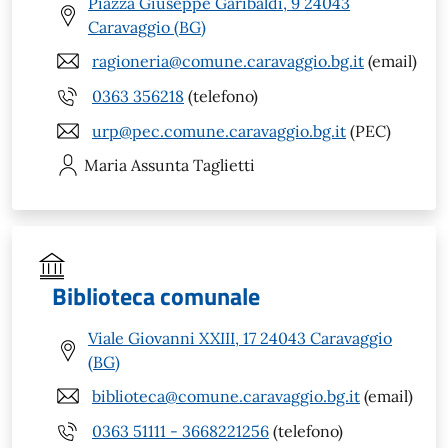
Piazza Giuseppe Garibaldi, 9 24043
Caravaggio (BG)
ragioneria@comune.caravaggio.bg.it
(email)
0363 356218
(telefono)
urp@pec.comune.caravaggio.bg.it
(PEC)
Maria Assunta
Taglietti
Biblioteca comunale
Viale Giovanni XXIII, 17 24043 Caravaggio
(BG)
biblioteca@comune.caravaggio.bg.it
(email)
0363 51111 - 3668221256
(telefono)