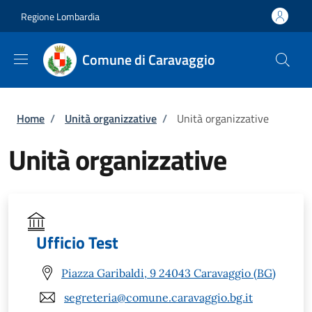
Salta al contenuto principale
Skip to footer content
Regione Lombardia
Comune di Caravaggio
Briciole di pane
Home
/
Unità organizzative
/
Unità organizzative
Unità organizzative
Ufficio Test
Piazza Garibaldi, 9 24043 Caravaggio (BG)
segreteria@comune.caravaggio.bg.it