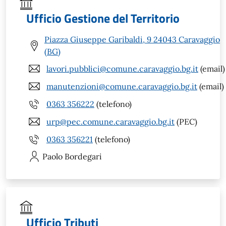
Ufficio Gestione del Territorio
Piazza Giuseppe Garibaldi, 9 24043 Caravaggio
(BG)
lavori.pubblici@comune.caravaggio.bg.it
(email)
manutenzioni@comune.caravaggio.bg.it
(email)
0363 356222
(telefono)
urp@pec.comune.caravaggio.bg.it
(PEC)
0363 356221
(telefono)
Paolo
Bordegari
Ufficio Tributi