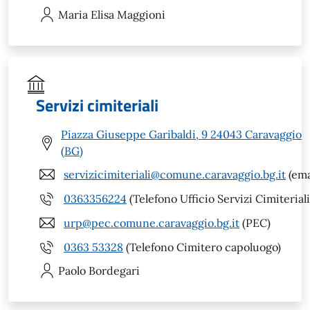
Maria Elisa
Maggioni
Servizi cimiteriali
Piazza Giuseppe Garibaldi, 9 24043 Caravaggio
(BG)
servizicimiteriali@comune.caravaggio.bg.it
(ema
0363356224
(Telefono Ufficio Servizi Cimiteriali
urp@pec.comune.caravaggio.bg.it
(PEC)
0363 53328
(Telefono Cimitero capoluogo)
Paolo
Bordegari