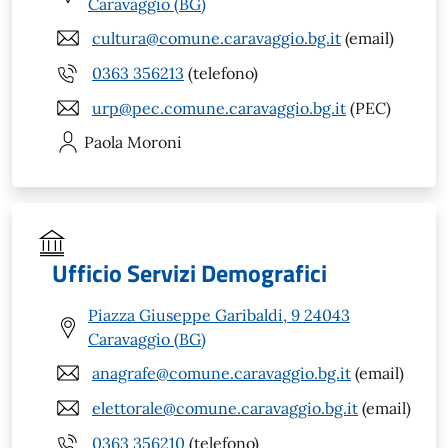
Caravaggio (BG)
cultura@comune.caravaggio.bg.it
(email)
0363 356213
(telefono)
urp@pec.comune.caravaggio.bg.it
(PEC)
Paola
Moroni
Ufficio Servizi Demografici
Piazza Giuseppe Garibaldi, 9 24043
Caravaggio (BG)
anagrafe@comune.caravaggio.bg.it
(email)
elettorale@comune.caravaggio.bg.it
(email)
0363 356210
(telefono)