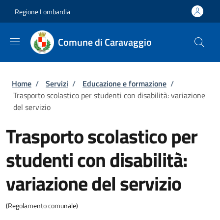
Salta al contenuto principale
Skip to footer content
Regione Lombardia
Comune di Caravaggio
Briciole di pane
Home
/
Servizi
/
Educazione e formazione
/
Trasporto scolastico per studenti con disabilità: variazione
del servizio
Trasporto scolastico per
studenti con disabilità:
variazione del servizio
(Regolamento comunale)