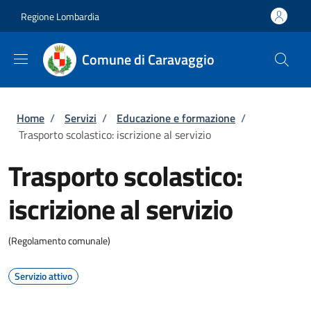
Salta al contenuto principale
Skip to footer content
Regione Lombardia
Comune di Caravaggio
Briciole di pane
Home
/
Servizi
/
Educazione e formazione
/
Trasporto scolastico: iscrizione al servizio
Trasporto scolastico:
iscrizione al servizio
(Regolamento comunale)
Servizio attivo