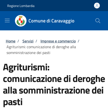
Salta al contenuto principale
Skip to footer content
Regione Lombardia
Comune di Caravaggio
Briciole di pane
Home
/
Servizi
/
Imprese e commercio
/
Agriturismi: comunicazione di deroghe alla
somministrazione dei pasti
Agriturismi:
comunicazione di deroghe
alla somministrazione dei
pasti