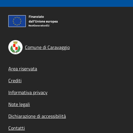
Comune di Caravaggio
Footer menu
Area riservata
Crediti
Informativa privacy
Note legali
Dichiarazione di accessibilità
Contatti