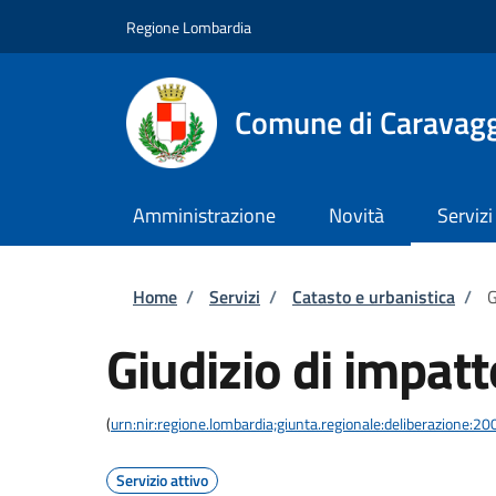
Salta al contenuto principale
Skip to footer content
Regione Lombardia
Comune di Caravag
Amministrazione
Novità
Servizi
Briciole di pane
Home
/
Servizi
/
Catasto e urbanistica
/
G
Giudizio di impatt
(
urn:nir:regione.lombardia;giunta.regionale:deliberazione
Servizio attivo