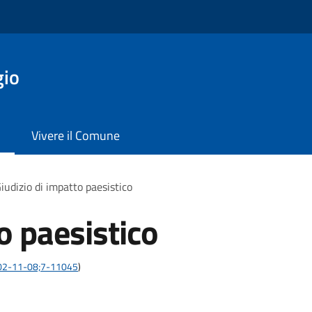
gio
Vivere il Comune
iudizio di impatto paesistico
o paesistico
:2002-11-08;7-11045
)