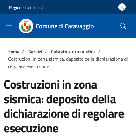
Salta al contenuto principale
Skip to footer content
Regione Lombardia
Comune di Caravaggio
Briciole di pane
Home
/
Servizi
/
Catasto e urbanistica
/
Costruzioni in zona sismica: deposito della dichiarazione di
regolare esecuzione
Costruzioni in zona
sismica: deposito della
dichiarazione di regolare
esecuzione