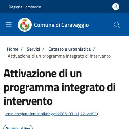
Salta al contenuto principale
Skip to footer content
Regione Lombardia
Comune di Caravaggio
Briciole di pane
Home
/
Servizi
/
Catasto e urbanistica
/
Attivazione di un programma integrato di intervento
Attivazione di un
programma integrato di
intervento
(
urn:nir:regione.lombardia:legge:2005-03-11;12~art91
)
Servizio attivo