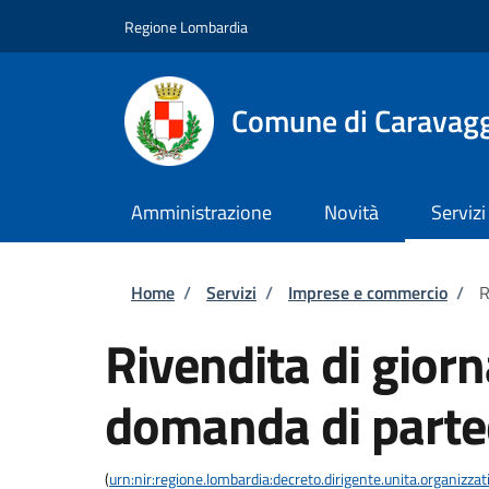
Salta al contenuto principale
Skip to footer content
Regione Lombardia
Comune di Caravag
Amministrazione
Novità
Servizi
Briciole di pane
Home
/
Servizi
/
Imprese e commercio
/
R
Rivendita di giorna
domanda di parte
(
urn:nir:regione.lombardia:decreto.dirigente.unita.organiz