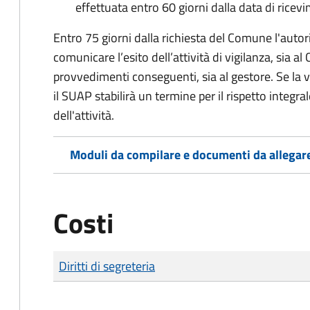
effettuata entro 60 giorni dalla data di ricevi
Entro 75 giorni dalla richiesta del Comune
l'
autor
comunicare l’esito dell’attività di vigilanza, sia a
provvedimenti conseguenti, sia al gestore. Se la vi
il SUAP stabilirà un termine per il rispetto integra
dell'attività.
Moduli da compilare e documenti da allegar
Costi
Tipo di pagamento
Importo
Diritti di segreteria