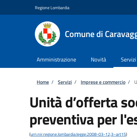
Salta al contenuto principale
Skip to footer content
Regione Lombardia
Comune di Caravag
Amministrazione
Novità
Servizi
Briciole di pane
Home
/
Servizi
/
Imprese e commercio
/
U
Unità d’offerta s
preventiva per l'e
(
urn:nir:regione.lombardia:legge:2008-03-12;3~art15
)