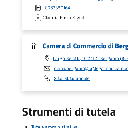
0363350164
Claudia Piera
Fagioli
Camera di Commercio di Be
Largo Belotti, 16 24121 Bergamo (BG
cciaa.bergamo@bg.legalmail.camco
Sito istituzionale
Strumenti di tutela
Tutela amministrativa