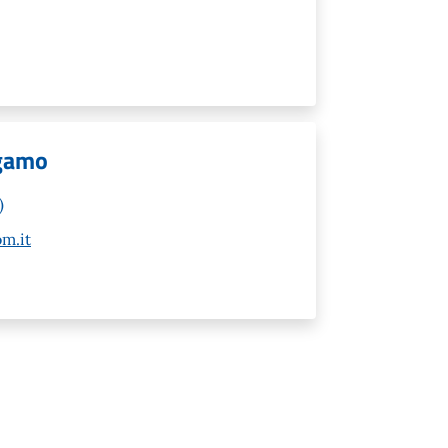
rgamo
)
m.it