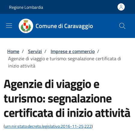
Salta al contenuto principale
Skip to footer content
Regione Lombardia
Comune di Caravaggio
Briciole di pane
Home
/
Servizi
/
Imprese e commercio
/
Agenzie di viaggio e turismo: segnalazione certificata di
inizio attività
Agenzie di viaggio e
turismo: segnalazione
certificata di inizio attività
(
urn:nir:stato:decreto.legislativo:2016-11-25;222
)