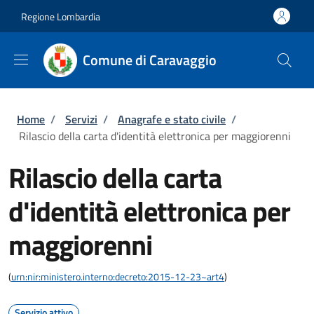
Salta al contenuto principale
Skip to footer content
Regione Lombardia
Comune di Caravaggio
Briciole di pane
Home
/
Servizi
/
Anagrafe e stato civile
/
Rilascio della carta d'identità elettronica per maggiorenni
Rilascio della carta
d'identità elettronica per
maggiorenni
(
urn:nir:ministero.interno:decreto:2015-12-23~art4
)
Servizio attivo