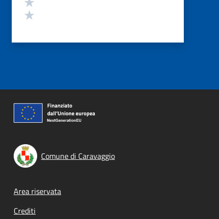
Valuta 2 stelle su 5
Valuta 1 stelle su 5
Comune di Caravaggio
Footer menu
Area riservata
Crediti