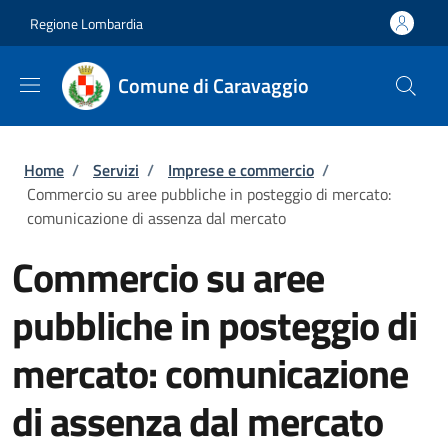
Salta al contenuto principale
Skip to footer content
Regione Lombardia
Comune di Caravaggio
Briciole di pane
Home
/
Servizi
/
Imprese e commercio
/
Commercio su aree pubbliche in posteggio di mercato:
comunicazione di assenza dal mercato
Commercio su aree
pubbliche in posteggio di
mercato: comunicazione
di assenza dal mercato