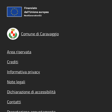
Comune di Caravaggio
Footer menu
Area riservata
Crediti
Informativa privacy
Note legali
Dichiarazione di accessibilità
Contatti
Prenotazione appuntamento