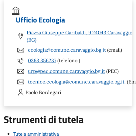
Ufficio Ecologia
Piazza Giuseppe Garibaldi, 9 24043 Caravaggio
(BG)
ecologia@comune.caravaggio.bg.it
(email)
0363 356237
(telefono )
urp@pec.comune.caravaggio.bg.it
(PEC)
tecnico.ecologia@comune.caravaggio.bg.it.
(Ema
Paolo
Bordegari
Strumenti di tutela
Tutela amministrativa