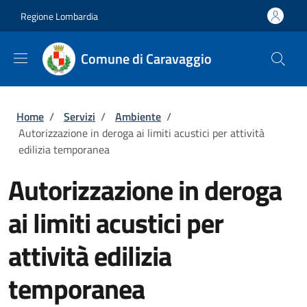
Salta al contenuto principale
Skip to footer content
Regione Lombardia
Comune di Caravaggio
Briciole di pane
Home
/
Servizi
/
Ambiente
/
Autorizzazione in deroga ai limiti acustici per attività
edilizia temporanea
Autorizzazione in deroga
ai limiti acustici per
attività edilizia
temporanea