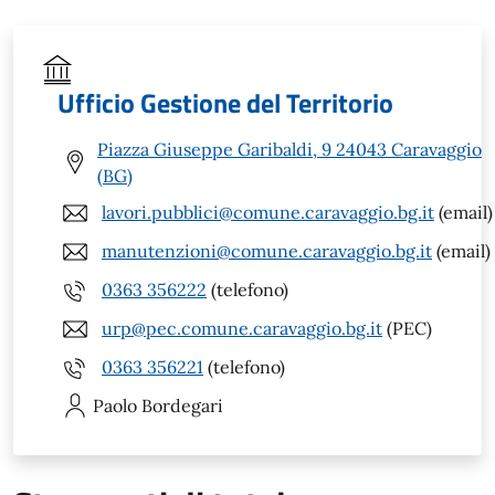
Ufficio Gestione del Territorio
Piazza Giuseppe Garibaldi, 9 24043 Caravaggio
(BG)
lavori.pubblici@comune.caravaggio.bg.it
(email)
manutenzioni@comune.caravaggio.bg.it
(email)
0363 356222
(telefono)
urp@pec.comune.caravaggio.bg.it
(PEC)
0363 356221
(telefono)
Paolo
Bordegari