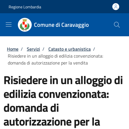
Salta al contenuto principale
Skip to footer content
Regione Lombardia
Comune di Caravaggio
Briciole di pane
Home
/
Servizi
/
Catasto e urbanistica
/
Risiedere in un alloggio di edilizia convenzionata:
domanda di autorizzazione per la vendita
Risiedere in un alloggio di
edilizia convenzionata:
domanda di
autorizzazione per la