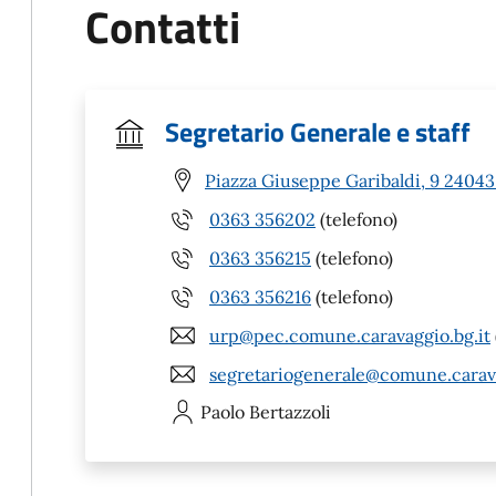
Contatti
Segretario Generale e staff
Piazza Giuseppe Garibaldi, 9 24043
0363 356202
(telefono)
0363 356215
(telefono)
0363 356216
(telefono)
urp@pec.comune.caravaggio.bg.it
segretariogenerale@comune.carava
Paolo
Bertazzoli