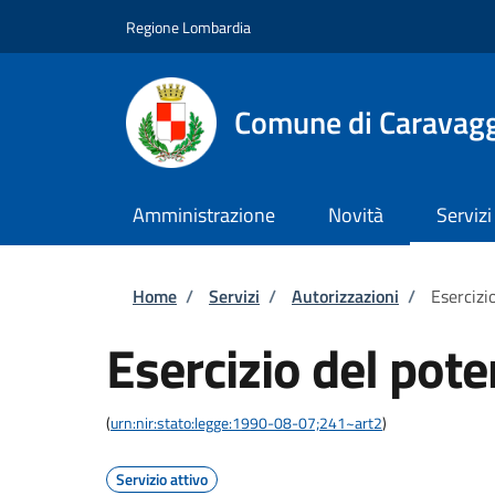
Salta al contenuto principale
Skip to footer content
Regione Lombardia
Comune di Caravag
Amministrazione
Novità
Servizi
Briciole di pane
Home
/
Servizi
/
Autorizzazioni
/
Esercizi
Esercizio del pote
(
urn:nir:stato:legge:1990-08-07;241~art2
)
Servizio attivo