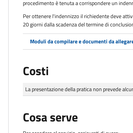
procedimento è tenuta a corrispondere un indenniz
Per ottenere l'indennizzo il richiedente deve attiva
20 giorni dalla scadenza del termine di conclusi
Moduli da compilare e documenti da allegar
Costi
Tipo di pagamento
Importo
La presentazione della pratica non prevede al
Cosa serve