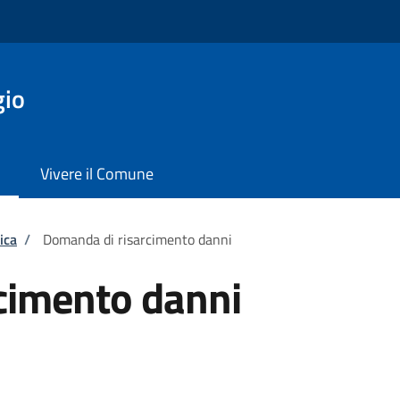
gio
Vivere il Comune
ica
/
Domanda di risarcimento danni
cimento danni