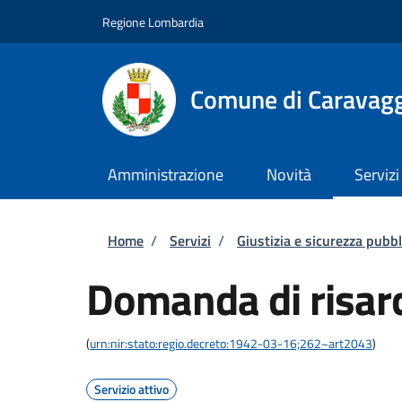
Salta al contenuto principale
Skip to footer content
Regione Lombardia
Comune di Caravag
Amministrazione
Novità
Servizi
Briciole di pane
Home
/
Servizi
/
Giustizia e sicurezza pubbl
Domanda di risar
(
urn:nir:stato:regio.decreto:1942-03-16;262~art2043
)
Servizio attivo