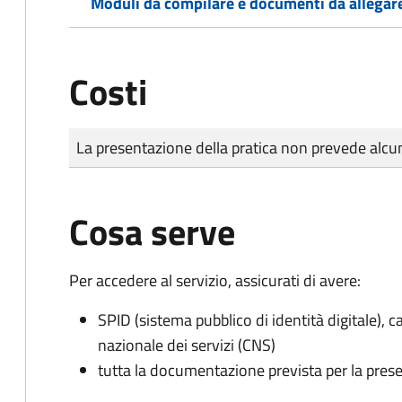
Moduli da compilare e documenti da allegar
Costi
Tipo di pagamento
Importo
La presentazione della pratica non prevede al
Cosa serve
Per accedere al servizio, assicurati di avere:
SPID (sistema pubblico di identità digitale), ca
nazionale dei servizi (CNS)
tutta la documentazione prevista per la prese