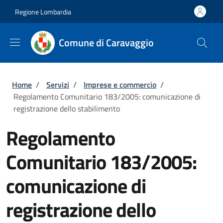
Salta al contenuto principale
Skip to footer content
Regione Lombardia
Comune di Caravaggio
Briciole di pane
Home
/
Servizi
/
Imprese e commercio
/
Regolamento Comunitario 183/2005: comunicazione di
registrazione dello stabilimento
Regolamento
Comunitario 183/2005:
comunicazione di
registrazione dello