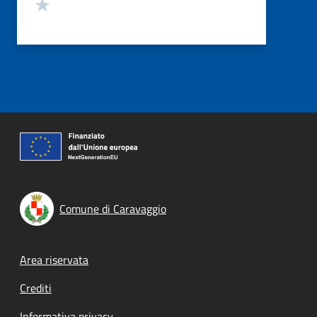
Valuta 1 stelle su 5
Comune di Caravaggio
Footer menu
Area riservata
Crediti
Informativa privacy