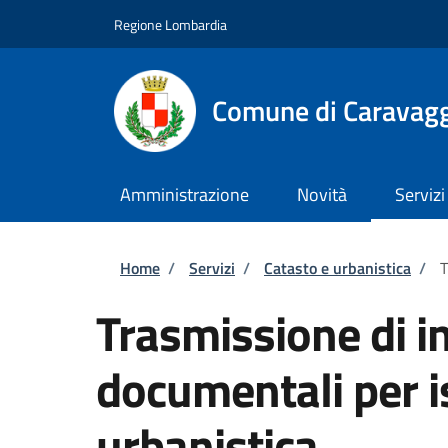
Salta al contenuto principale
Skip to footer content
Regione Lombardia
Comune di Caravag
Amministrazione
Novità
Servizi
Briciole di pane
Home
/
Servizi
/
Catasto e urbanistica
/
T
Trasmissione di i
documentali per i
urbanistica