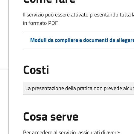
Il servizio può essere attivato presentando tutta
in formato PDF.
Moduli da compilare e documenti da allegar
Costi
Tipo di pagamento
Importo
La presentazione della pratica non prevede al
Cosa serve
Per accedere al servizio, assicurati di avere: