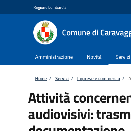
Salta al contenuto principale
Skip to footer content
Regione Lombardia
Comune di Caravag
Amministrazione
Novità
Servizi
Briciole di pane
Home
/
Servizi
/
Imprese e commercio
/
A
Attività concernen
audiovisivi: trasm
documentazione