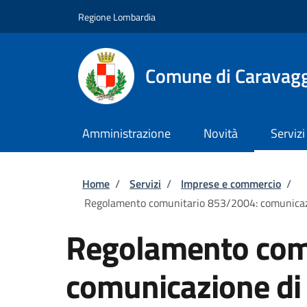
Salta al contenuto principale
Skip to footer content
Regione Lombardia
Comune di Caravag
Amministrazione
Novità
Servizi
Briciole di pane
Home
/
Servizi
/
Imprese e commercio
/
Regolamento comunitario 853/2004: comunicazione
Regolamento com
comunicazione di