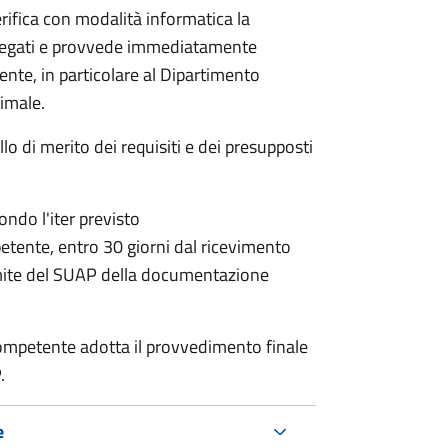
rifica con modalità informatica la
allegati e provvede immediatamente
tente, in particolare al Dipartimento
nimale.
lo di merito dei requisiti e dei presupposti
condo l'iter previsto
petente,
entro 30 giorni dal ricevimento
mite del SUAP della documentazione
a competente adotta il provvedimento finale
.
e