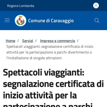
Salta al contenuto principale
Skip to footer content
Regione Lombardia
Comune di Caravaggio
Briciole di pane
Home
/
Servizi
/
Imprese e commercio
/
Spettacoli viaggianti: segnalazione certificata di inizio
attività per la partecipazione a parchi divertimento o
l'installazione di singole attrazioni
Spettacoli viaggianti:
segnalazione certificata di
inizio attività per la
partecipazione a parchi