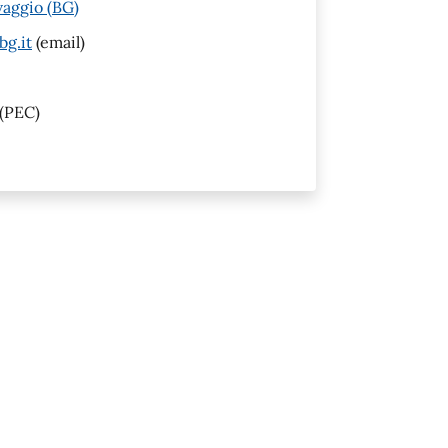
vaggio (BG)
bg.it
(email)
(PEC)