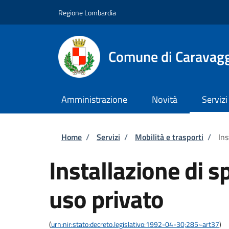
Salta al contenuto principale
Skip to footer content
Regione Lombardia
Comune di Caravag
Amministrazione
Novità
Servizi
Briciole di pane
Home
/
Servizi
/
Mobilità e trasporti
/
Ins
Installazione di s
uso privato
(
urn:nir:stato:decreto.legislativo:1992-04-30;285~art37
)