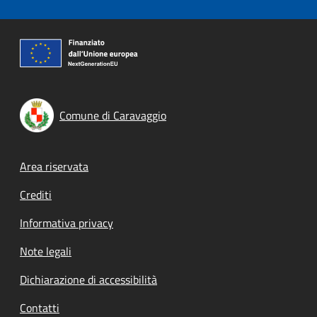
Comune di Caravaggio
Footer menu
Area riservata
Crediti
Informativa privacy
Note legali
Dichiarazione di accessibilità
Contatti