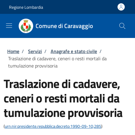
Salta al contenuto principale
Skip to footer content
Regione Lombardia
Comune di Caravaggio
Briciole di pane
Home
/
Servizi
/
Anagrafe e stato civile
/
Traslazione di cadavere, ceneri o resti mortali da
tumulazione provvisoria
Traslazione di cadavere,
ceneri o resti mortali da
tumulazione provvisoria
(
urn:nir:presidente.repubblica:decreto:1990-09-10;285
)