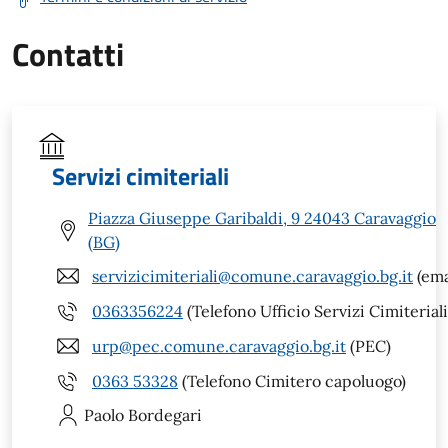
Contatti
Servizi cimiteriali
Piazza Giuseppe Garibaldi, 9 24043 Caravaggio
(BG)
servizicimiteriali@comune.caravaggio.bg.it
(ema
0363356224
(Telefono Ufficio Servizi Cimiteriali
urp@pec.comune.caravaggio.bg.it
(PEC)
0363 53328
(Telefono Cimitero capoluogo)
Paolo
Bordegari