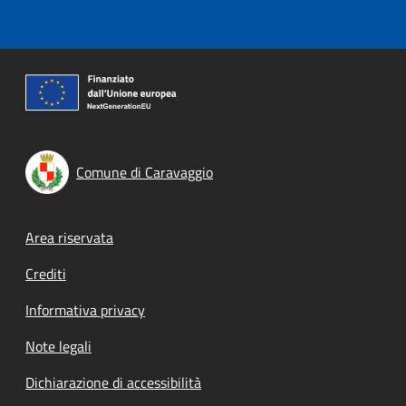
Comune di Caravaggio
Footer menu
Area riservata
Crediti
Informativa privacy
Note legali
Dichiarazione di accessibilità