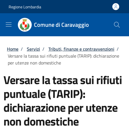
Salta al contenuto principale
Skip to footer content
Regione Lombardia
Comune di Caravaggio
Briciole di pane
Home
/
Servizi
/
Tributi, finanze e contravvenzioni
/
Versare la tassa sui rifiuti puntuale (TARIP): dichiarazione
per utenze non domestiche
Versare la tassa sui rifiuti
puntuale (TARIP):
dichiarazione per utenze
non domestiche