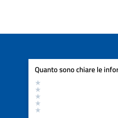
Quanto sono chiare le info
Valutazione
Valuta 5 stelle su 5
Valuta 4 stelle su 5
Valuta 3 stelle su 5
Valuta 2 stelle su 5
Valuta 1 stelle su 5