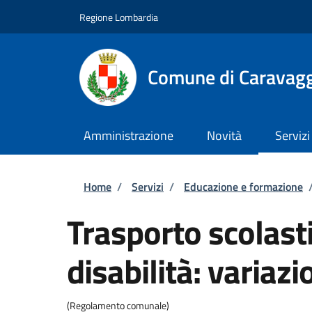
Salta al contenuto principale
Skip to footer content
Regione Lombardia
Comune di Caravag
Amministrazione
Novità
Servizi
Briciole di pane
Home
/
Servizi
/
Educazione e formazione
Trasporto scolast
disabilità: variazi
(Regolamento comunale)