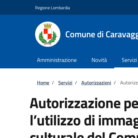
Salta al contenuto principale
Skip to footer content
Regione Lombardia
Comune di Caravag
Amministrazione
Novità
Servizi
Briciole di pane
Home
/
Servizi
/
Autorizzazioni
/
Autorizz
Autorizzazione pe
l’utilizzo di imma
culturale del Com