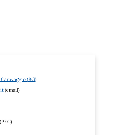
 Caravaggio (BG)
it
(email)
(PEC)