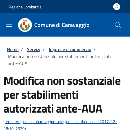
Salta al contenuto principale
Skip to footer content
Regione Lombardia
Comune di Caravaggio
Briciole di pane
Home
/
Servizi
/
Imprese e commercio
/
Modifica non sostanziale per stabilimenti autorizzati
ante-AUA
Modifica non sostanziale
per stabilimenti
autorizzati ante-AUA
(
urn:nir:regione.lombardia;giunta.regionale:deliberazione:2017-12-
18;10-7570
)