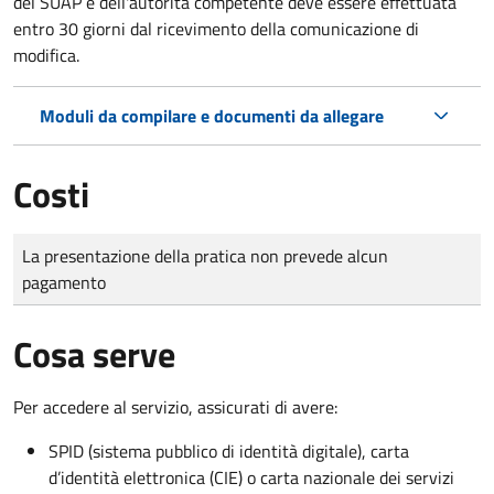
del SUAP e dell'autorità competente deve essere effettuata
entro 30 giorni dal ricevimento della comunicazione di
modifica.
Moduli da compilare e documenti da allegare
Costi
Tipo di pagamento
Importo
La presentazione della pratica non prevede alcun
pagamento
Cosa serve
Per accedere al servizio, assicurati di avere:
SPID (sistema pubblico di identità digitale), carta
d’identità elettronica (CIE) o carta nazionale dei servizi