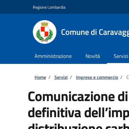
Salta al contenuto principale
Skip to footer content
Regione Lombardia
Comune di Caravag
Amministrazione
Novità
Servizi
Briciole di pane
Home
/
Servizi
/
Imprese e commercio
/
C
Comunicazione di
definitiva dell’im
distribuzione car