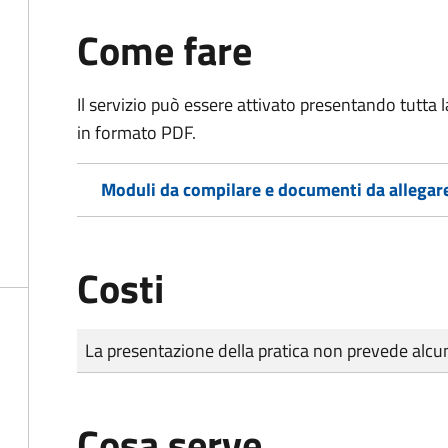
Come fare
Il servizio può essere attivato presentando tutta
in formato PDF.
Moduli da compilare e documenti da allegar
Costi
Tipo di pagamento
Importo
La presentazione della pratica non prevede al
Cosa serve