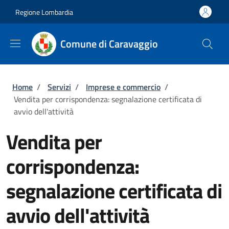
Salta al contenuto principale
Skip to footer content
Regione Lombardia
Comune di Caravaggio
Briciole di pane
Home
/
Servizi
/
Imprese e commercio
/
Vendita per corrispondenza: segnalazione certificata di
avvio dell'attività
Vendita per
corrispondenza:
segnalazione certificata di
avvio dell'attività