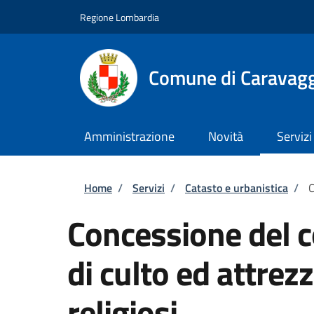
Salta al contenuto principale
Skip to footer content
Regione Lombardia
Comune di Caravag
Amministrazione
Novità
Servizi
Briciole di pane
Home
/
Servizi
/
Catasto e urbanistica
/
C
Concessione del co
di culto ed attrez
religiosi