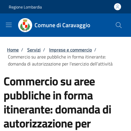
Salta al contenuto principale
Skip to footer content
Regione Lombardia
Comune di Caravaggio
Briciole di pane
Home
/
Servizi
/
Imprese e commercio
/
Commercio su aree pubbliche in forma itinerante:
domanda di autorizzazione per l'esercizio dell'attività
Commercio su aree
pubbliche in forma
itinerante: domanda di
autorizzazione per