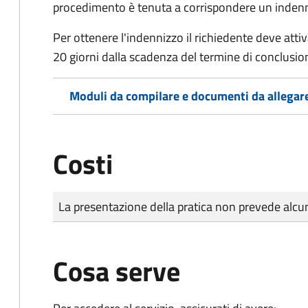
procedimento è tenuta a corrispondere un indenniz
Per ottenere l'indennizzo il richiedente deve attiva
20 giorni dalla scadenza del termine di conclusi
Moduli da compilare e documenti da allegar
Costi
Tipo di pagamento
Importo
La presentazione della pratica non prevede al
Cosa serve