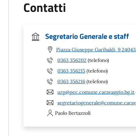
Contatti
Segretario Generale e staff
Piazza Giuseppe Garibaldi, 9 24043
0363 356202
(telefono)
0363 356215
(telefono)
0363 356216
(telefono)
urp@pec.comune.caravaggio.bg.it
segretariogenerale@comune.carava
Paolo
Bertazzoli