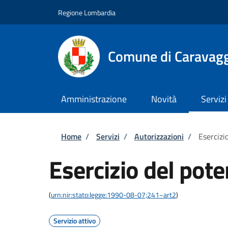
Salta al contenuto principale
Skip to footer content
Regione Lombardia
Comune di Caravag
Amministrazione
Novità
Servizi
Briciole di pane
Home
/
Servizi
/
Autorizzazioni
/
Esercizi
Esercizio del pote
(
urn:nir:stato:legge:1990-08-07;241~art2
)
Servizio attivo