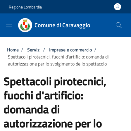
Salta al contenuto principale
Skip to footer content
Regione Lombardia
Comune di Caravaggio
Briciole di pane
Home
/
Servizi
/
Imprese e commercio
/
Spettacoli pirotecnici, fuochi d'artificio: domanda di
autorizzazione per lo svolgimento dello spettacolo
Spettacoli pirotecnici,
fuochi d'artificio:
domanda di
autorizzazione per lo