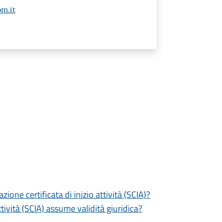
m.it
zione certificata di inizio attività (SCIA)?
tività (SCIA) assume validità giuridica?