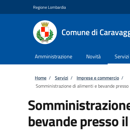
Salta al contenuto principale
Skip to footer content
Regione Lombardia
Comune di Caravag
Amministrazione
Novità
Servizi
Briciole di pane
Home
/
Servizi
/
Imprese e commercio
/
Somministrazione di alimenti e bevande presso il 
Somministrazione 
bevande presso il 