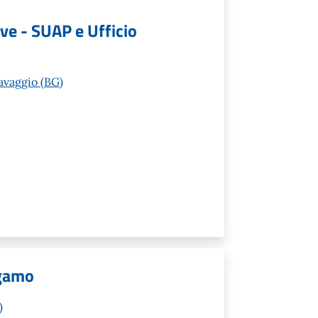
ive - SUAP e Ufficio
avaggio (BG)
rgamo
)