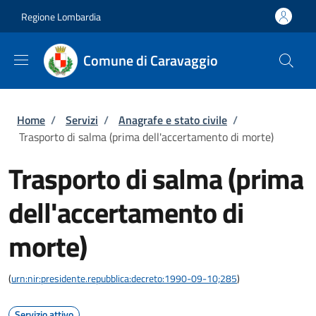
Salta al contenuto principale
Skip to footer content
Regione Lombardia
Comune di Caravaggio
Briciole di pane
Home
/
Servizi
/
Anagrafe e stato civile
/
Trasporto di salma (prima dell'accertamento di morte)
Trasporto di salma (prima
dell'accertamento di
morte)
(
urn:nir:presidente.repubblica:decreto:1990-09-10;285
)
Servizio attivo