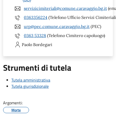
servizicimiteriali@comune.caravaggio.bg.it
(ema
0363356224
(Telefono Ufficio Servizi Cimiteriali
urp@pec.comune.caravaggio.bg.it
(PEC)
0363 53328
(Telefono Cimitero capoluogo)
Paolo
Bordegari
Strumenti di tutela
Tutela amministrativa
Tutela giurisdizionale
Argomenti:
Morte