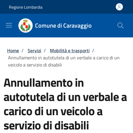
Salta al contenuto principale
Skip to footer content
Regione Lombardia
Comune di Caravaggio
Briciole di pane
Home
/
Servizi
/
Mobilità e trasporti
/
Annullamento in autotutela di un verbale a carico di un
veicolo a servizio di disabili
Annullamento in
autotutela di un verbale a
carico di un veicolo a
servizio di disabili