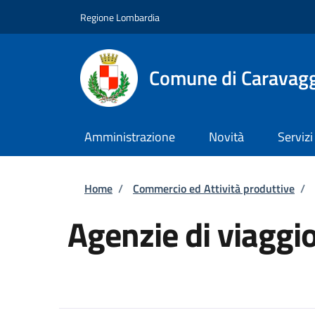
Salta al contenuto principale
Skip to footer content
Regione Lombardia
Comune di Caravag
Amministrazione
Novità
Servizi
Briciole di pane
Home
/
Commercio ed Attività produttive
/
Agenzie di viaggi