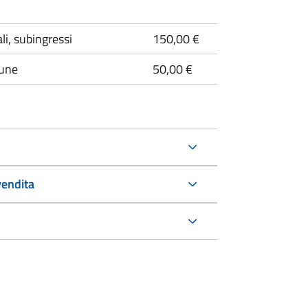
li, subingressi
150,00 €
mune
50,00 €
 vendita