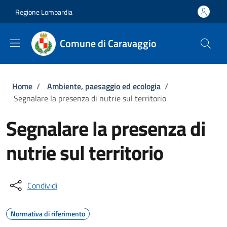
Salta al contenuto principale
Skip to footer content
Regione Lombardia
Comune di Caravaggio
Briciole di pane
Home
/
Ambiente, paesaggio ed ecologia
/
Segnalare la presenza di nutrie sul territorio
Segnalare la presenza di
nutrie sul territorio
Condividi
Normativa di riferimento