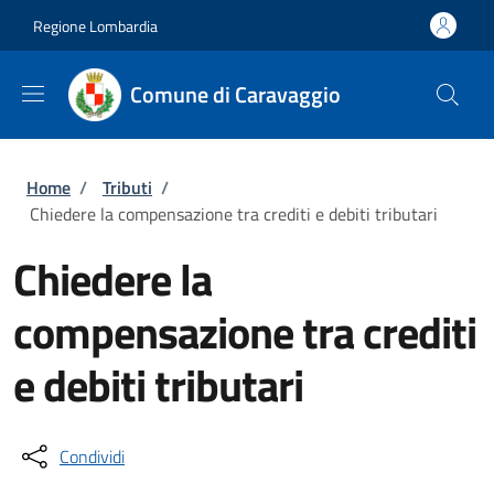
Salta al contenuto principale
Skip to footer content
Regione Lombardia
Comune di Caravaggio
Briciole di pane
Home
/
Tributi
/
Chiedere la compensazione tra crediti e debiti tributari
Chiedere la
compensazione tra crediti
e debiti tributari
Condividi