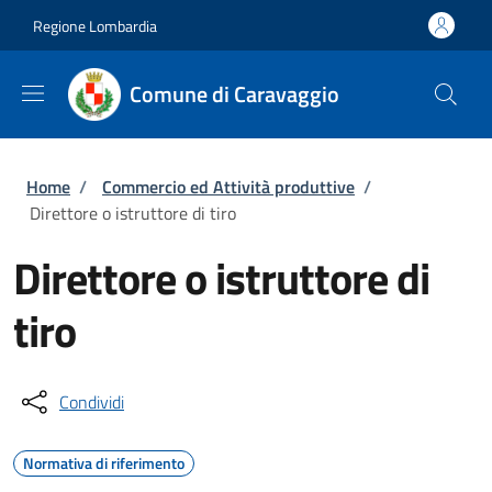
Salta al contenuto principale
Skip to footer content
Regione Lombardia
Comune di Caravaggio
Briciole di pane
Home
/
Commercio ed Attività produttive
/
Direttore o istruttore di tiro
Direttore o istruttore di
tiro
Condividi
Normativa di riferimento