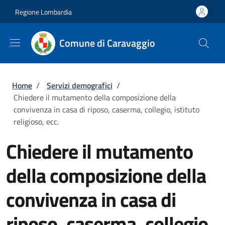
Salta al contenuto principale
Skip to footer content
Regione Lombardia
Comune di Caravaggio
Briciole di pane
Home
/
Servizi demografici
/
Chiedere il mutamento della composizione della
convivenza in casa di riposo, caserma, collegio, istituto
religioso, ecc.
Chiedere il mutamento
della composizione della
convivenza in casa di
riposo, caserma, collegio,