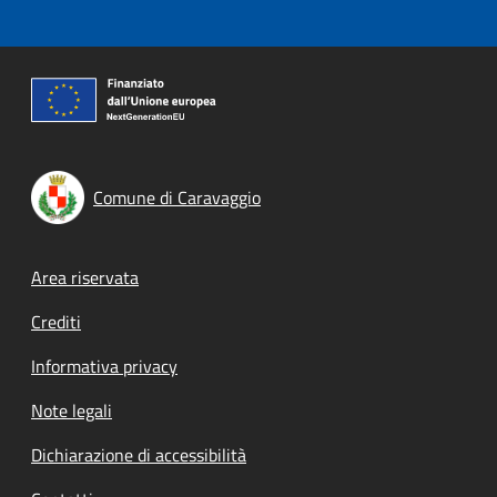
Comune di Caravaggio
Footer menu
Area riservata
Crediti
Informativa privacy
Note legali
Dichiarazione di accessibilità