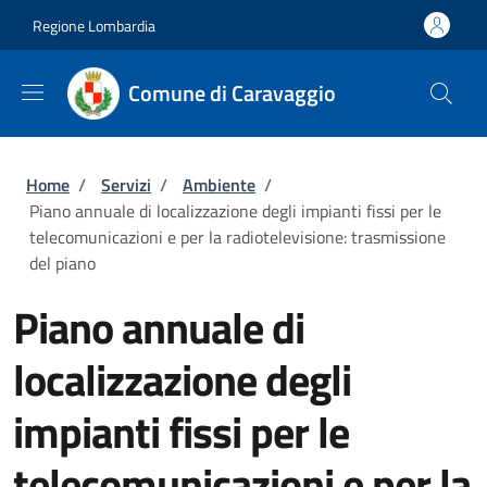
Salta al contenuto principale
Skip to footer content
Regione Lombardia
Comune di Caravaggio
Briciole di pane
Home
/
Servizi
/
Ambiente
/
Piano annuale di localizzazione degli impianti fissi per le
telecomunicazioni e per la radiotelevisione: trasmissione
del piano
Piano annuale di
localizzazione degli
impianti fissi per le
telecomunicazioni e per la