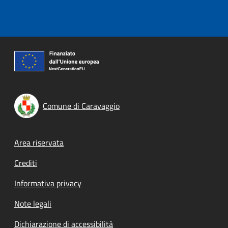
Comune di Caravaggio
Footer menu
Area riservata
Crediti
Informativa privacy
Note legali
Dichiarazione di accessibilità