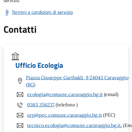
servizio.
Termini e condizioni di servizio
Contatti
Ufficio Ecologia
Piazza Giuseppe Garibaldi, 9 24043 Caravaggio
(BG)
ecologia@comune.caravaggio.bg.it
(email)
0363 356237
(telefono )
urp@pec.comune.caravaggio.bg.it
(PEC)
tecnico.ecologia@comune.caravaggio.bg.it.
(Ema