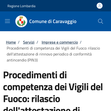
Salta al contenuto principale
Skip to footer content
Regione Lombardia
Comune di Caravaggio
Briciole di pane
Home
/
Servizi
/
Imprese e commercio
/
Procedimenti di competenza dei Vigili del Fuoco: rilascio
dell'attestazione di rinnovo periodico di conformità
antincendio (PIN3)
Procedimenti di
competenza dei Vigili del
Fuoco: rilascio
dell'attestazione di